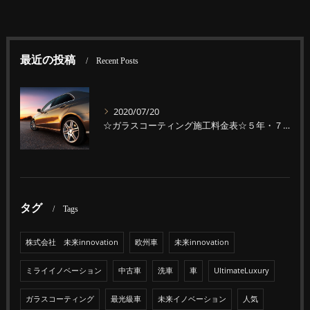
最近の投稿
Recent Posts
2020/07/20
☆ガラスコーティング施工料金表☆５年・７年・７年W
タグ
Tags
株式会社 未来innovation
欧州車
未来innovation
ミライイノベーション
中古車
洗車
車
UltimateLuxury
ガラスコーティング
最光級車
未来イノベーション
人気